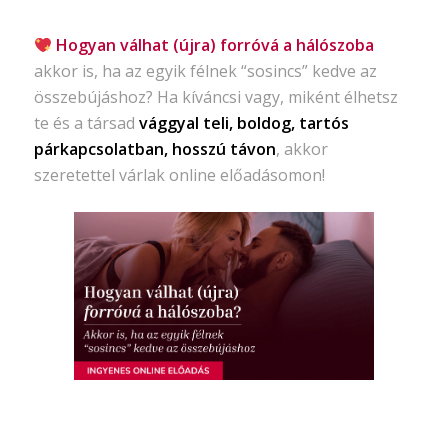
Hogyan válhat (újra) forróvá a hálószoba
akkor is, ha az egyik félnek “sosincs” kedve az
összebújáshoz? Ha kíváncsi vagy, miként élhetsz
te és a társad
vággyal teli, boldog, tartós
párkapcsolatban, hosszú távon
, akkor
szeretettel várlak online előadásomon!