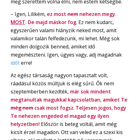
meg szerettem volna élni, nem estem kétségbe.
– Igen, Lilikém,
ez most
nem
nehezen megy.
MOST
. De majd máskor fog
. Ez nem kudarc,
egyszerűen valami hiányzik neked most, amit
valamikor talán felfedezünk, mi lehet. Még sok
minden dolgozik benned, amiket idő
megemészteni. Igen, ügyes vagy, adj magadnak
időt
erre!
Az egész társaság nagyon tapasztalt volt,
ráadásul közös múltjuk is elég sűrű. Ők nem
szeptemberben kezdték,
már sok mindent
megtanultak magukkal kapcsolatban, amiket Te
még nem
csak most fogsz
.
Teljesen jogos, hogy
Te nehezen engeded el magad egy ilyen
helyzetben!
Először is beteg voltál, amit még
kicsit érzel magadon. Ott van veled ez a szexi kis