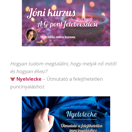
Hogyan tudom megtalálni, hogy melyik nő mitől
és hogyan élvez?
Nyelvlecke
–
Útmutató
a felejthetetlen
puncinyaláshoz