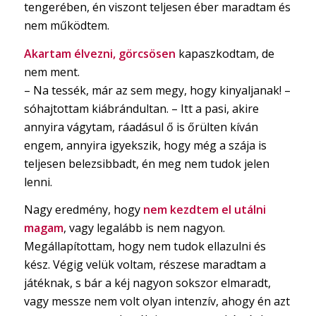
tengerében, én viszont teljesen éber maradtam és
nem működtem.
Akartam élvezni, görcsösen
kapaszkodtam, de
nem ment.
– Na tessék, már az sem megy, hogy kinyaljanak! –
sóhajtottam kiábrándultan. – Itt a pasi, akire
annyira vágytam, ráadásul ő is őrülten kíván
engem, annyira igyekszik, hogy még a szája is
teljesen belezsibbadt, én meg nem tudok jelen
lenni.
Nagy eredmény, hogy
nem kezdtem el utálni
magam
, vagy legalább is nem nagyon.
Megállapítottam, hogy nem tudok ellazulni és
kész. Végig velük voltam, részese maradtam a
játéknak, s bár a kéj nagyon sokszor elmaradt,
vagy messze nem volt olyan intenzív, ahogy én azt