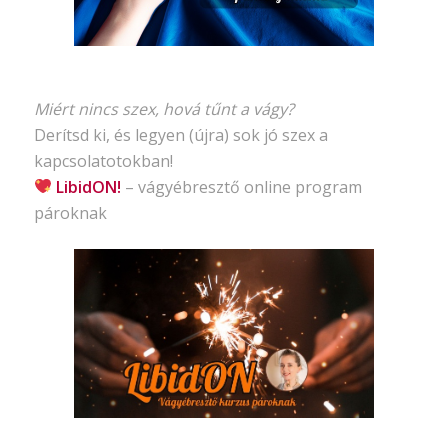
Miért nincs szex, hová tűnt a vágy?
Derítsd ki, és legyen (újra) sok jó szex a
kapcsolatotokban!
LibidON!
– vágyébresztő
online program
pároknak