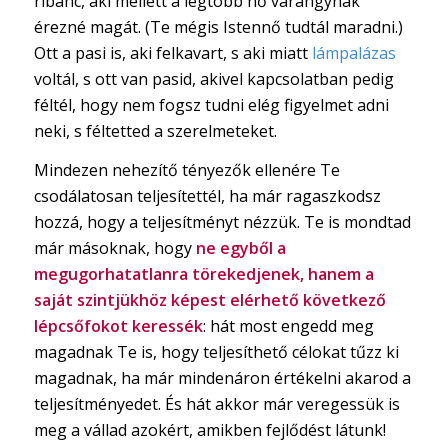
ribanc, aki mellett a legtöbb nő varangynak
érezné magát. (Te mégis Istennő tudtál maradni.)
Ott a pasi is, aki felkavart, s aki miatt
lámpalázas
voltál, s ott van pasid, akivel kapcsolatban pedig
féltél, hogy nem fogsz tudni elég figyelmet adni
neki, s féltetted a szerelmeteket.
Mindezen nehezítő tényezők ellenére Te
csodálatosan teljesítettél, ha már ragaszkodsz
hozzá, hogy a teljesítményt nézzük. Te is mondtad
már másoknak, hogy
ne egyből a
megugorhatatlanra törekedjenek, hanem a
saját szintjükhöz képest elérhető következő
lépcsőfokot keressék
: hát most engedd meg
magadnak Te is, hogy teljesíthető célokat tűzz ki
magadnak, ha már mindenáron értékelni akarod a
teljesítményedet. És hát akkor már veregessük is
meg a vállad azokért, amikben fejlődést látunk!