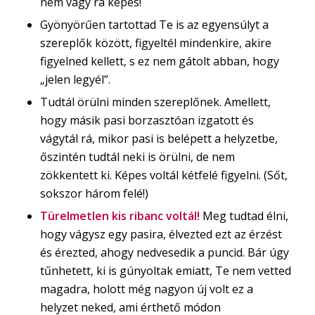
nem vagy rá képes!
Gyönyörűen tartottad Te is az egyensúlyt a
szereplők között, figyeltél mindenkire, akire
figyelned kellett, s ez nem gátolt abban, hogy
„jelen legyél”.
Tudtál örülni minden szereplőnek. Amellett,
hogy másik pasi borzasztóan izgatott és
vágytál rá, mikor pasi is belépett a helyzetbe,
őszintén tudtál neki is örülni, de nem
zökkentett ki. Képes voltál kétfelé figyelni. (Sőt,
sokszor három felé!)
Türelmetlen kis ribanc voltál!
Meg tudtad élni,
hogy vágysz egy pasira, élvezted ezt az érzést
és érezted, ahogy nedvesedik a puncid. Bár úgy
tűnhetett, ki is gúnyoltak emiatt, Te nem vetted
magadra, holott még nagyon új volt ez a
helyzet neked, ami érthető módon