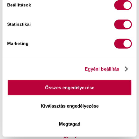
Beállítások
megoldási stratégiákat adok a te egyedi
helyzetedre.
Jegyek itt kaphatók.
Statisztikai
Marketing
Egyéni beállítás
Összes engedélyezése
Kiválasztás engedélyezése
Könyvem:
Megtagad
Most a tiéd lehet egy olyan kommunikációs