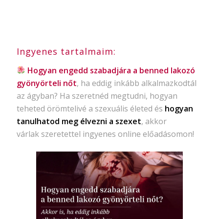
Ingyenes tartalmaim:
Hogyan engedd szabadjára a benned lakozó
gyönyörteli nőt
, ha eddig inkább alkalmazkodtál
az ágyban? Ha szeretnéd megtudni, hogyan
teheted örömtelivé a szexuális életed és
hogyan
tanulhatod meg élvezni a szexet
, akkor
várlak szeretettel ingyenes online előadásomon!