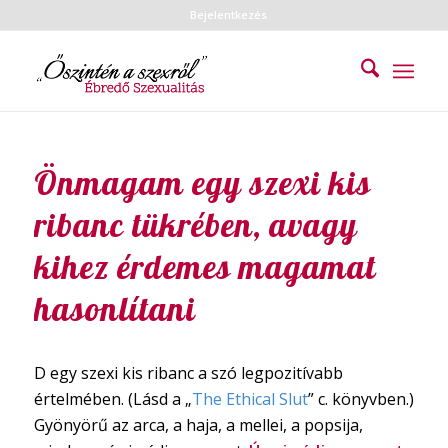
Bejelentkezés
Önmagam egy szexi kis
ribanc tükrében, avagy
kihez érdemes magamat
hasonlítani
D egy szexi kis ribanc a szó legpozitívabb
értelmében. (Lásd a „
The Ethical Slut
” c. könyvben.)
Gyönyörű az arca, a haja, a mellei, a popsija,