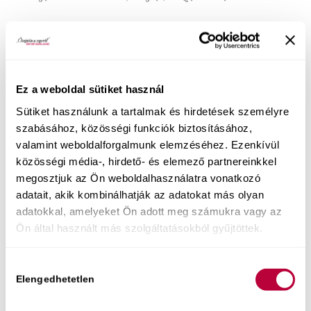
Bejegyzés megosztása
Ez a weboldal sütiket használ
Sütiket használunk a tartalmak és hirdetések személyre
szabásához, közösségi funkciók biztosításához,
valamint weboldalforgalmunk elemzéséhez. Ezenkívül
közösségi média-, hirdető- és elemező partnereinkkel
megosztjuk az Ön weboldalhasználatra vonatkozó
adatait, akik kombinálhatják az adatokat más olyan
Közelgő eseményeim:
adatokkal, amelyeket Ön adott meg számukra vagy az
Ön által használt más szolgáltatásokból gyűjtöttek.
Augusztus 6. Szex-újraindító est
Élő online előadáson segítek neked a
Hozzájárulás
mindennapokba visszahozni az intimitást és
Elengedhetetlen
kiválasztása
minőségi szexuális kapcsolódást. Az alkalom 2.
felében kérdezhetsz is – szexológusként