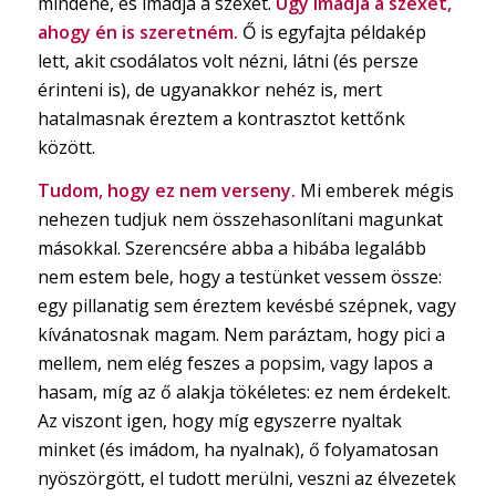
mindene, és imádja a szexet.
Úgy imádja a szexet,
ahogy én is szeretném.
Ő is egyfajta példakép
lett, akit csodálatos volt nézni, látni (és persze
érinteni is), de ugyanakkor nehéz is, mert
hatalmasnak éreztem a kontrasztot kettőnk
között.
Tudom, hogy ez nem verseny.
Mi emberek mégis
nehezen tudjuk nem összehasonlítani magunkat
másokkal. Szerencsére abba a hibába legalább
nem estem bele, hogy a testünket vessem össze:
egy pillanatig sem éreztem kevésbé szépnek, vagy
kívánatosnak magam. Nem paráztam, hogy pici a
mellem, nem elég feszes a popsim, vagy lapos a
hasam, míg az ő alakja tökéletes: ez nem érdekelt.
Az viszont igen, hogy míg egyszerre nyaltak
minket (és imádom, ha nyalnak), ő folyamatosan
nyöszörgött, el tudott merülni, veszni az élvezetek