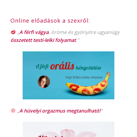
Online előadások a szexről:
„
A férfi vágya
, öröme és gyönyöre ugyanúgy
összetett testi-lelki folyamat
.”
„
A hüvelyi orgazmus
megtanulható!
”