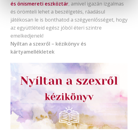
és önismereti eszköztár
, amivel igazán izgalmas
és örömteli lehet a beszélgetés, ráadásul
játékosan le is bonthatod a szégyenlősséget, hogy
az együttléteid egész jóból éteri szintre
emelkedjenek!
Nyíltan a szexről – kézikönyv és
kártyamellékletek