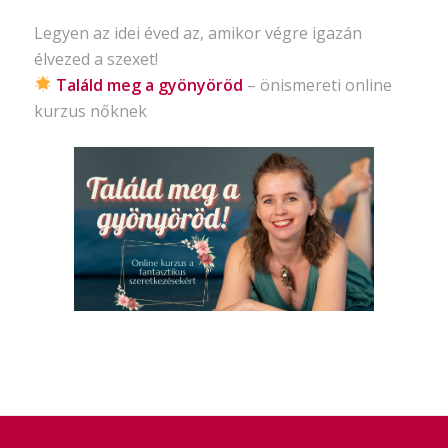
Legyen az idei éved az, amikor végre igazán
élvezed a szexet!
Találd meg a gyönyöröd
– önismereti
online
kurzus nőknek