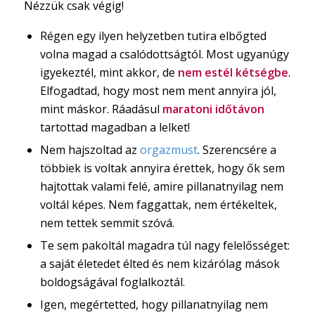
Nézzük csak végig!
Régen egy ilyen helyzetben tutira elbőgted
volna magad a csalódottságtól. Most ugyanúgy
igyekeztél, mint akkor, de
nem estél kétségbe
.
Elfogadtad, hogy most nem ment annyira jól,
mint máskor. Ráadásul
maratoni időtávon
tartottad magadban a lelket!
Nem hajszoltad az
orgazmust
. Szerencsére a
többiek is voltak annyira érettek, hogy ők sem
hajtottak valami felé, amire pillanatnyilag nem
voltál képes. Nem faggattak, nem értékeltek,
nem tettek semmit szóvá.
Te sem pakoltál magadra túl nagy felelősséget:
a saját életedet élted és nem kizárólag mások
boldogságával foglalkoztál.
Igen, megértetted, hogy pillanatnyilag nem