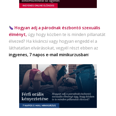
Hogyan adj a párodnak észbontó szexuális
élményt,
úgy hogy közben te is minden pillanatát
élvezed? Ha kíváncsi vagy hogyan engedd el a
láthatatlan elvárásokat, vegyél részt ebben az
ingyenes, 7 napos e-mail minikurzusban
!