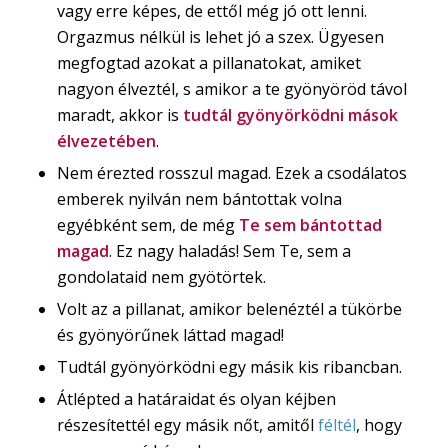
vagy erre képes, de ettől még jó ott lenni.
Orgazmus nélkül is lehet jó a szex. Ügyesen
megfogtad azokat a pillanatokat, amiket
nagyon élveztél, s amikor a te gyönyöröd távol
maradt, akkor is
tudtál gyönyörködni mások
élvezetében
.
Nem érezted rosszul magad. Ezek a csodálatos
emberek nyilván nem bántottak volna
egyébként sem, de még
Te sem bántottad
magad
. Ez nagy haladás! Sem Te, sem a
gondolataid nem gyötörtek.
Volt az a pillanat, amikor belenéztél a tükörbe
és gyönyörűnek láttad magad!
Tudtál gyönyörködni egy másik kis ribancban.
Átlépted a határaidat és olyan kéjben
részesítettél egy másik nőt, amitől
féltél
, hogy