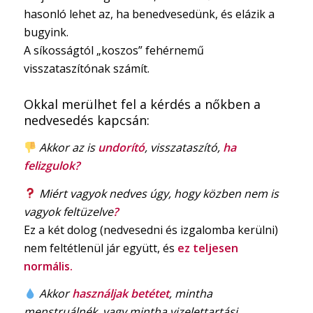
hasonló lehet az, ha benedvesedünk, és elázik a
bugyink.
A síkosságtól „koszos” fehérnemű
visszataszítónak számít.
Okkal merülhet fel a kérdés a nőkben a
nedvesedés kapcsán:
Akkor az is
undorító
, visszataszító,
ha
felizgulok?
Miért vagyok nedves úgy, hogy közben nem is
vagyok feltüzelve
?
Ez a két dolog (nedvesedni és izgalomba kerülni)
nem feltétlenül jár együtt, és
ez teljesen
normális.
Akkor
használjak betétet
, mintha
menstruálnék, vagy mintha vizelettartási