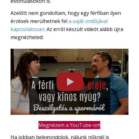
elvonulásokon is.
Azelőtt nem gondoltam, hogy egy férfiban ilyen
érzések merülhetnek fel
a saját ondójával
kapcsolatosan
. Az erről készült videót alább újra
megnézheted:
Megnézem a YouTube-on!
Ha jobban belegondolok, nálunk nőknél is