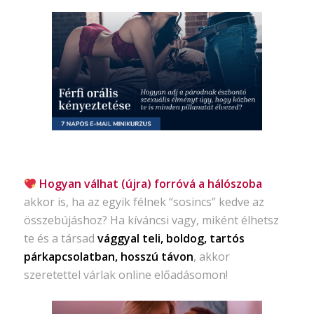
Hogyan válhat (újra) forróvá a hálószoba
akkor is, ha az egyik félnek “sosincs” kedve az
összebújáshoz? Ha kíváncsi vagy, miként élhetsz
te és a társad
vággyal teli, boldog, tartós
párkapcsolatban, hosszú távon
, akkor
szeretettel várlak online előadásomon!