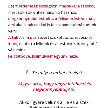
Ezért
érdemes beszélgetni másokkal a szexről
,
mert sok-sok ehhez hasonló hasznos,
megkönnyebbülést okozó felismerést hozhat
,
ami által a párunkkal is felszabadultabbá tudunk
válni.
A táboraim után
ezért szokott az az érzésünk
lenni, mintha a lelkünk és a testünk is könnyebbé
vált volna.
Feltöltődve, kisimulva megyünk haza.
És
Te milyen terhet cipelsz?
Vágysz arra, hogy
végre letehesd
és
megkönnyebbülj?
Akkor gyere velünk a Te és a szex
önismereti táboromba
!