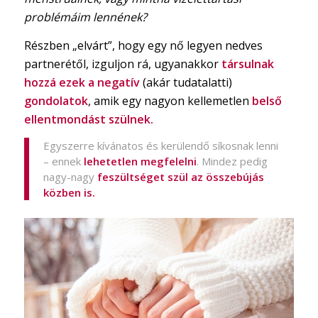
problémáim lennének?
Részben „elvárt”, hogy egy nő legyen nedves
partnerétől, izguljon rá, ugyanakkor
társulnak
hozzá ezek a negatív
(akár tudatalatti)
gondolatok
, amik egy nagyon kellemetlen
belső
ellentmondást szülnek.
Egyszerre kívánatos és kerülendő síkosnak lenni
– ennek
lehetetlen megfelelni
. Mindez pedig
nagy-nagy
feszültséget szül az összebújás
közben is.