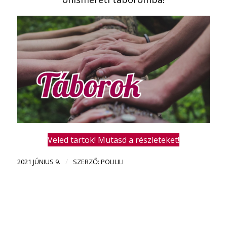
Veled tartok! Mutasd a részleteket!
/
2021 JÚNIUS 9.
SZERZŐ:
POLILILI