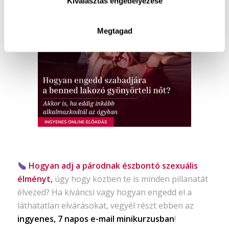
Kiválasztás engedélyezése
tanulhatod meg élvezni a szexet
, akkor
várlak szeretettel ingyenes online előadásomon!
Megtagad
Hogyan adj a párodnak észbontó szexuális
élményt,
úgy hogy közben te is minden pillanatát
élvezed? Ha kíváncsi vagy hogyan engedd el a
láthatatlan elvárásokat, vegyél részt ebben az
ingyenes, 7 napos e-mail minikurzusban
!