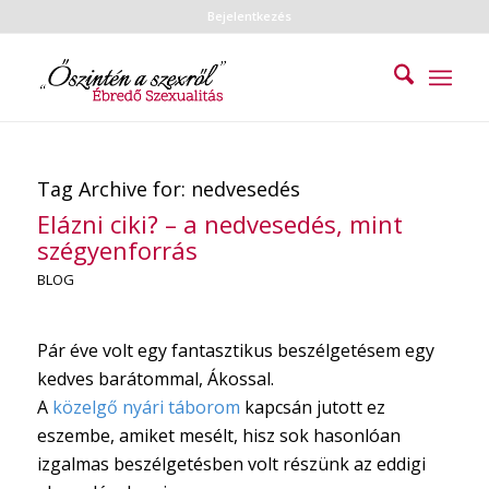
Bejelentkezés
Tag Archive for:
nedvesedés
Elázni ciki? – a nedvesedés, mint
szégyenforrás
BLOG
Pár éve volt egy fantasztikus beszélgetésem egy
kedves barátommal, Ákossal.
A
közelgő nyári táborom
kapcsán jutott ez
eszembe, amiket mesélt, hisz sok hasonlóan
izgalmas beszélgetésben volt részünk az eddigi