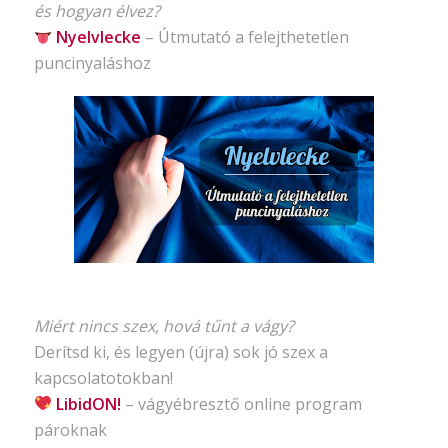
és hogyan élvez?
Nyelvlecke
–
Útmutató
a felejthetetlen
puncinyaláshoz
Miért nincs szex, hová tűnt a vágy?
Derítsd ki, és legyen (újra) sok jó szex a
kapcsolatotokban!
LibidON!
– vágyébresztő
online program
pároknak