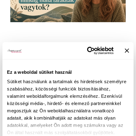
Könyvem:
Most a tiéd lehet egy olyan kommunikációs
és önismereti eszköztár
, amivel igazán izgalmas
Ez a weboldal sütiket használ
és örömteli lehet a beszélgetés, ráadásul
Sütiket használunk a tartalmak és hirdetések személyre
játékosan le is bonthatod a szégyenlősséget, hogy
szabásához, közösségi funkciók biztosításához,
az együttléteid egész jóból éteri szintre
valamint weboldalforgalmunk elemzéséhez. Ezenkívül
emelkedjenek!
közösségi média-, hirdető- és elemező partnereinkkel
Nyíltan a szexről – kézikönyv és
megosztjuk az Ön weboldalhasználatra vonatkozó
kártyamellékletek
adatait, akik kombinálhatják az adatokat más olyan
adatokkal, amelyeket Ön adott meg számukra vagy az
Ön által használt más szolgáltatásokból gyűjtöttek.