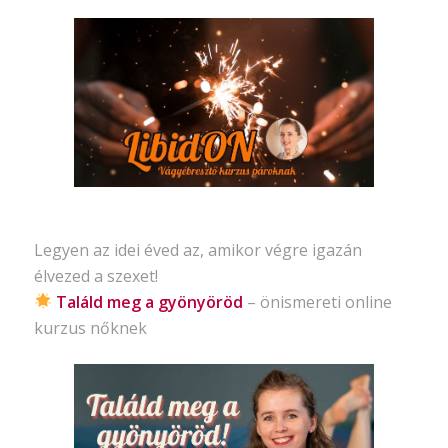
Legyen az idei éved az, amikor végre igazán
élvezed a szexet!
Találd meg a gyönyöröd
– önismereti
online
kurzus nőknek