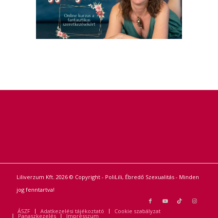
Liliverzum Kft. 2026 © Copyright - PoliLili, Ébredő Szexualitás - Minden
jog fenntartva!
ÁSZF
Adatkezelési tájékoztató
Cookie szabályzat
Panaszkezelés
Impresszum