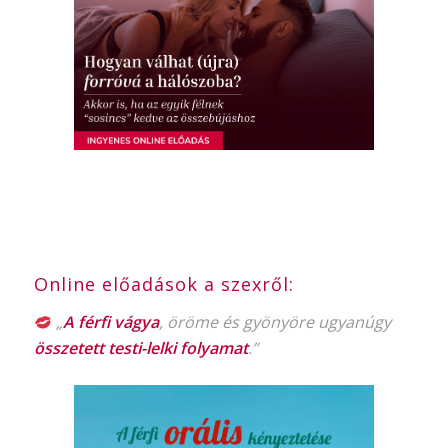
Online előadások a szexről:
„
A férfi vágya
, öröme és gyönyöre ugyanúgy
összetett testi-lelki folyamat
.”